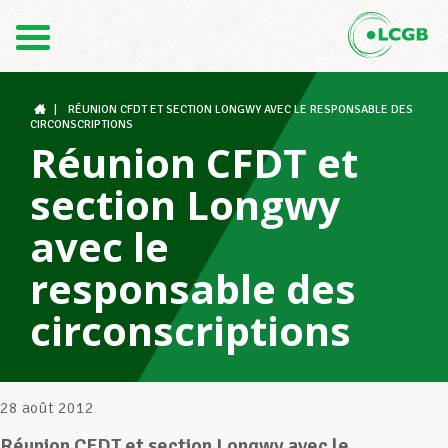
Contact
FR
DE
|
RÉUNION CFDT ET SECTION LONGWY AVEC LE RESPONSABLE DES
CIRCONSCRIPTIONS
Réunion CFDT et
Le LCGB
section Longwy
avec le
Structures syndicales
responsable des
circonscriptions
Assistance au Travail
28 août 2012
Vos droits
Réunion CFDT et section Longwy avec le