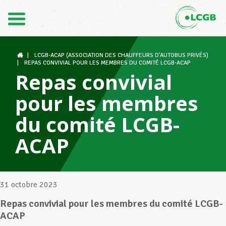
Contact
FR
DE
|
LCGB-ACAP (ASSOCIATION DES CHAUFFEURS D'AUTOBUS PRIVÉS)
|
REPAS CONVIVIAL POUR LES MEMBRES DU COMITÉ LCGB-ACAP
Repas convivial
Le LCGB
pour les membres
du comité LCGB-
Structures syndicales
ACAP
Assistance au Travail
31 octobre 2023
Repas convivial pour les membres du comité LCGB-
Vos droits
ACAP