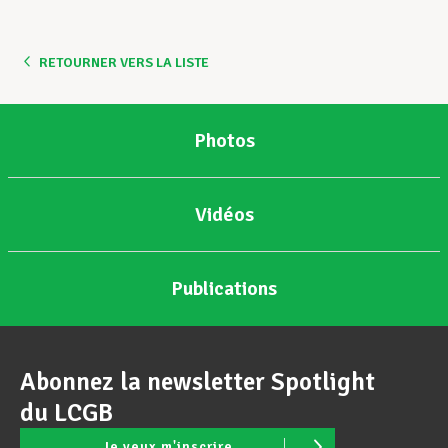
Assistance en vie privée
RETOURNER VERS LA LISTE
Développement professionnel
Photos
Devenir Membre
Vidéos
Actualités
Publications
Abonnez la newsletter Spotlight
du LCGB
Je veux m'inscrire