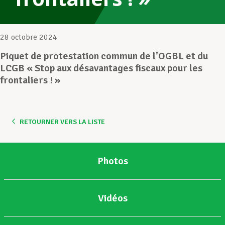
Assistance en vie privée
28 octobre 2024
Piquet de protestation commun de l’OGBL et du
Développement professionnel
LCGB « Stop aux désavantages fiscaux pour les
frontaliers ! »
Devenir Membre
RETOURNER VERS LA LISTE
Actualités
Photos
Vidéos