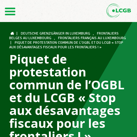
Contact
FR
DE
|
DEUTSCHE GRENZGÄNGER IN LUXEMBURG
,
FRONTALIERS
BELGES AU LUXEMBOURG
,
FRONTALIERS FRANÇAIS AU LUXEMBOURG
|
PIQUET DE PROTESTATION COMMUN DE L’OGBL ET DU LCGB « STOP
AUX DÉSAVANTAGES FISCAUX POUR LES FRONTALIERS ! »
Piquet de
Le LCGB
protestation
commun de l’OGBL
Structures syndicales
et du LCGB « Stop
Assistance au Travail
aux désavantages
fiscaux pour les
Vos droits
frontaliers ! »