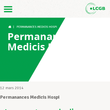
Contact
FR
DE
|
PERMANANCES MEDICIS HOSPI
Permanances
Medicis Hospi
Le LCGB
Structures syndicales
Assistance au Travail
12 mars 2014
Permanances Medicis Hospi
Vos droits