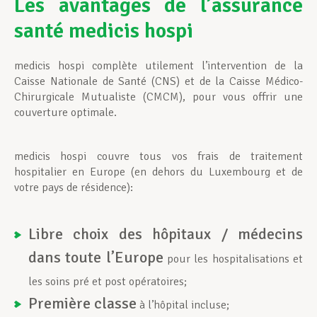
Les avantages de l’assurance
santé medicis hospi
Assistance en vie privée
medicis hospi complète utilement l’intervention de la
Caisse Nationale de Santé (CNS) et de la Caisse Médico-
Développement professionnel
Chirurgicale Mutualiste (CMCM), pour vous offrir une
couverture optimale.
Devenir Membre
medicis hospi couvre tous vos frais de traitement
hospitalier en Europe (en dehors du Luxembourg et de
votre pays de résidence):
Actualités
Libre choix des hôpitaux / médecins
dans toute l’Europe
pour les hospitalisations et
les soins pré et post opératoires;
Première classe
à l’hôpital incluse;