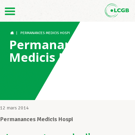
Contact
FR
DE
|
PERMANANCES MEDICIS HOSPI
Permanances
Medicis Hospi
Le LCGB
Structures syndicales
Assistance au Travail
12 mars 2014
Permanances Medicis Hospi
Vos droits