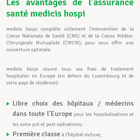
Les avantages de l’assurance
santé medicis hospi
Assistance en vie privée
medicis hospi complète utilement l’intervention de la
Caisse Nationale de Santé (CNS) et de la Caisse Médico-
Développement professionnel
Chirurgicale Mutualiste (CMCM), pour vous offrir une
couverture optimale.
Devenir Membre
medicis hospi couvre tous vos frais de traitement
hospitalier en Europe (en dehors du Luxembourg et de
votre pays de résidence):
Actualités
Libre choix des hôpitaux / médecins
dans toute l’Europe
pour les hospitalisations et
les soins pré et post opératoires;
Première classe
à l’hôpital incluse;