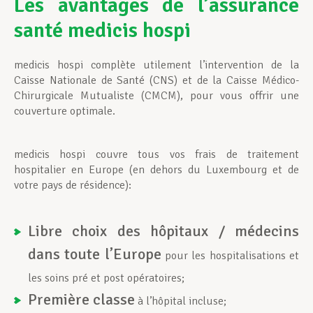
Les avantages de l’assurance
santé medicis hospi
Assistance en vie privée
medicis hospi complète utilement l’intervention de la
Caisse Nationale de Santé (CNS) et de la Caisse Médico-
Développement professionnel
Chirurgicale Mutualiste (CMCM), pour vous offrir une
couverture optimale.
Devenir Membre
medicis hospi couvre tous vos frais de traitement
hospitalier en Europe (en dehors du Luxembourg et de
votre pays de résidence):
Actualités
Libre choix des hôpitaux / médecins
dans toute l’Europe
pour les hospitalisations et
les soins pré et post opératoires;
Première classe
à l’hôpital incluse;