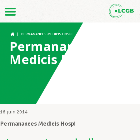
Contact
FR
DE
|
PERMANANCES MEDICIS HOSPI
Permanances
Medicis Hospi
Le LCGB
Structures syndicales
Assistance au Travail
16 juin 2014
Permanances Medicis Hospi
Vos droits