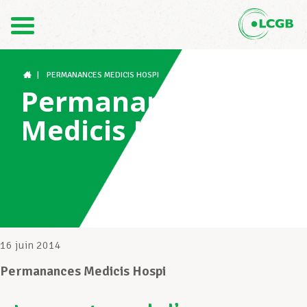
Contact
FR
DE
|
PERMANANCES MEDICIS HOSPI
Permanances
Medicis Hospi
Le LCGB
Structures syndicales
Assistance au Travail
16 juin 2014
Permanances Medicis Hospi
Vos droits