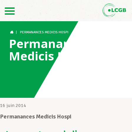
Contact
FR
DE
|
PERMANANCES MEDICIS HOSPI
Permanances
Medicis Hospi
Le LCGB
Structures syndicales
Assistance au Travail
16 juin 2014
Permanances Medicis Hospi
Vos droits