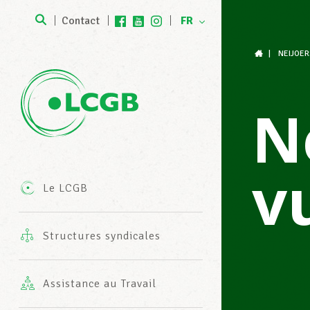
Contact
FR
DE
|
NEIJOE
Rejoignez notre équipe
ans l’entreprise
Harmonie Mutuelle
Formations
Devenez membre LCGB
Agenda
N
Statuts LCGB & LUXMILL Mutuelle
roit du travail & droit social
Procédures administratives
Bilan de compétences
Devenez membre LCGB-SESF
News
(Banques & assurances)
v
Mission
ssistance juridique gratuite
Services fiscaux du LCGB
Package CV
rands dossiers politiques
Le LCGB
Cotisations & avantages
Structures syndicales
Coopérations internationales
rotections professionnelles
ervice Senior Plus
Simulation entretien d’embauche
Publications
Assistance au Travail
Les valeurs et engagements du
Découvre TonLCGB
ssistance juridique en vie privée
Coaching individuel
oziale Fortschrëtt
LCGB