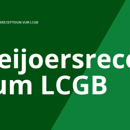
RSRECEPTIOUN VUM LCGB
eijoersrec
um LCGB