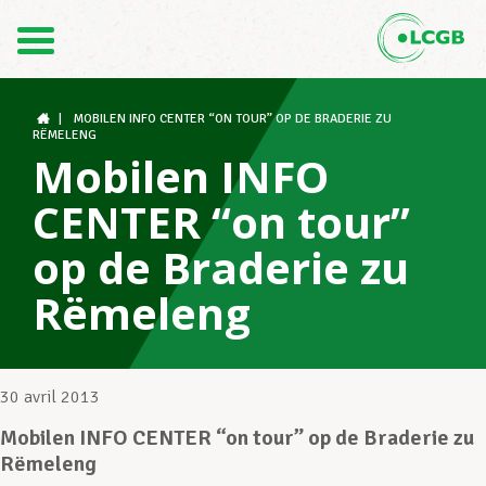
Contact
FR
DE
|
MOBILEN INFO CENTER “ON TOUR” OP DE BRADERIE ZU
RËMELENG
Mobilen INFO
Le LCGB
CENTER “on tour”
op de Braderie zu
Structures syndicales
Rëmeleng
Assistance au Travail
30 avril 2013
Mobilen INFO CENTER “on tour” op de Braderie zu
Vos droits
Rëmeleng