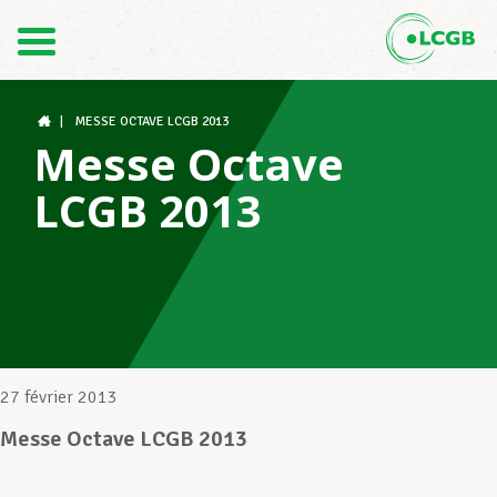
Contact
FR
DE
|
MESSE OCTAVE LCGB 2013
Messe Octave
LCGB 2013
Le LCGB
Structures syndicales
Assistance au Travail
27 février 2013
Messe Octave LCGB 2013
Vos droits