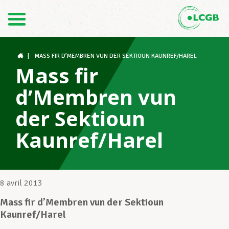
Contact
FR
DE
|
MASS FIR D’MEMBREN VUN DER SEKTIOUN KAUNREF/HAREL
Mass fir
d’Membren vun
Le LCGB
der Sektioun
Kaunref/Harel
Structures syndicales
Assistance au Travail
8 avril 2013
Mass fir d’Membren vun der Sektioun
Kaunref/Harel
Vos droits