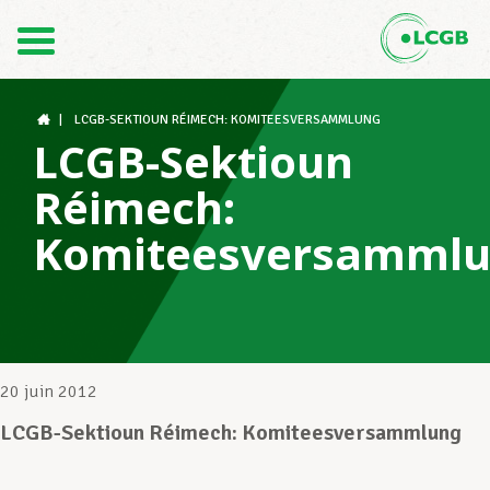
Contact
FR
DE
|
LCGB-SEKTIOUN RÉIMECH: KOMITEESVERSAMMLUNG
LCGB-Sektioun
Réimech:
Le LCGB
Komiteesversamml
Structures syndicales
Assistance au Travail
20 juin 2012
LCGB-Sektioun Réimech: Komiteesversammlung
Vos droits