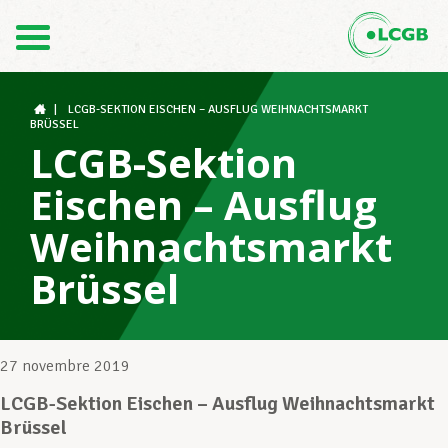
Contact
FR
DE
|
LCGB-SEKTION EISCHEN – AUSFLUG WEIHNACHTSMARKT
BRÜSSEL
LCGB-Sektion
Le LCGB
Eischen – Ausflug
Weihnachtsmarkt
Structures syndicales
Brüssel
Assistance au Travail
27 novembre 2019
LCGB-Sektion Eischen – Ausflug Weihnachtsmarkt
Vos droits
Brüssel