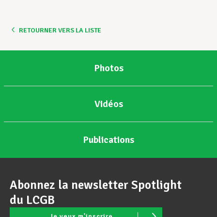
Assistance en vie privée
RETOURNER VERS LA LISTE
Développement professionnel
Photos
Devenir Membre
Vidéos
Actualités
Publications
Abonnez la newsletter Spotlight
du LCGB
Je veux m'inscrire