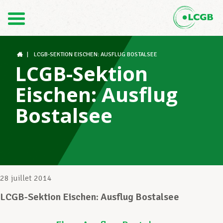
Contact
FR
DE
|
LCGB-SEKTION EISCHEN: AUSFLUG BOSTALSEE
LCGB-Sektion
Eischen: Ausflug
Le LCGB
Bostalsee
Structures syndicales
Assistance au Travail
28 juillet 2014
LCGB-Sektion Eischen: Ausflug Bostalsee
Vos droits