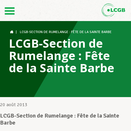
Contact
FR
DE
|
LCGB-SECTION DE RUMELANGE : FÊTE DE LA SAINTE BARBE
LCGB-Section de
Rumelange : Fête
Le LCGB
de la Sainte Barbe
Structures syndicales
Assistance au Travail
20 août 2013
LCGB-Section de Rumelange : Fête de la Sainte
Barbe
Vos droits