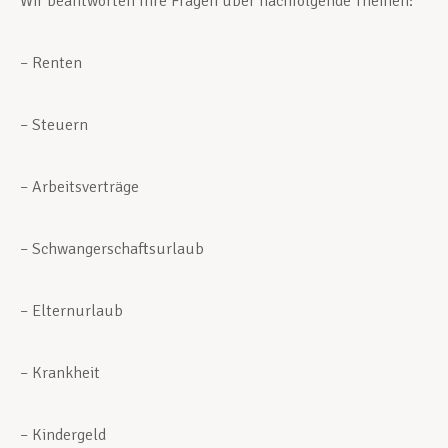
Wir beantworten Ihre Fragen über nachfolgende Themen:
Assistance en vie privée
– Renten
– Steuern
Développement professionnel
– Arbeitsverträge
Devenir Membre
– Schwangerschaftsurlaub
Actualités
– Elternurlaub
– Krankheit
– Kindergeld