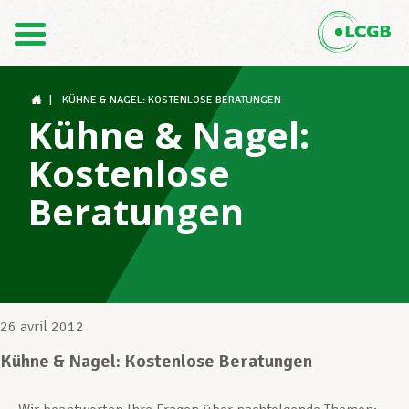
Contact
FR
DE
|
KÜHNE & NAGEL: KOSTENLOSE BERATUNGEN
Kühne & Nagel:
Kostenlose
Le LCGB
Beratungen
Structures syndicales
Assistance au Travail
26 avril 2012
Kühne & Nagel: Kostenlose Beratungen
Vos droits