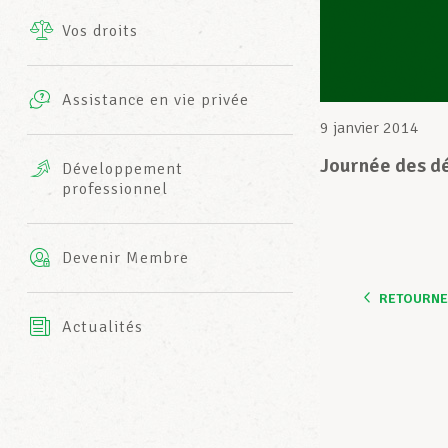
Vos droits
Prestations complémentaires
Charte
Photos
Assistance en vie privée
Harmonie Mutuelle
9 janvier 2014
Bureaux INFO-CENTER
Vidéos
Journée des d
Développement
professionnel
Assurance AXA
L’équipe LCGB
Devenir Membre
RETOURNER
Actualités