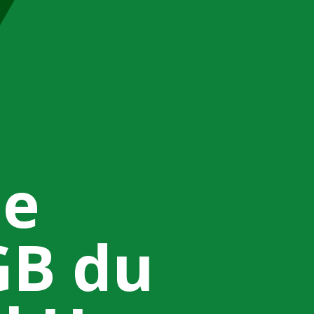
de
GB du