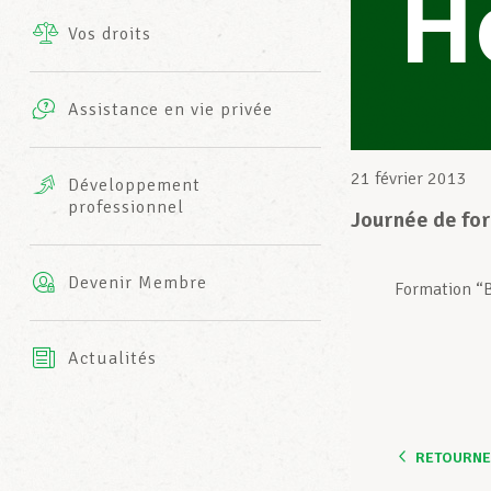
H
Vos droits
Prestations complémentaires
Charte
Photos
Assistance en vie privée
Harmonie Mutuelle
Bureaux INFO-CENTER
Vidéos
21 février 2013
Développement
professionnel
Assurance AXA
Journée de for
L’équipe LCGB
Devenir Membre
Formation “
Actualités
RETOURNER