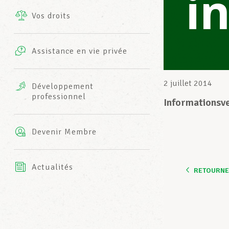
i
Vos droits
Prestations complémentaires
Charte
Photos
Assistance en vie privée
Harmonie Mutuelle
Bureaux INFO-CENTER
Vidéos
2 juillet 2014
Développement
professionnel
Assurance AXA
Informationsv
L’équipe LCGB
Devenir Membre
Actualités
RETOURNER