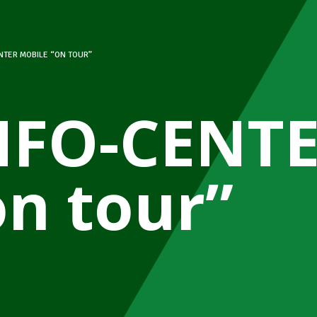
NTER MOBILE “ON TOUR”
NFO-CENTE
on tour”