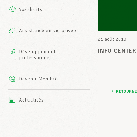
Vos droits
Prestations complémentaires
Charte
Photos
Assistance en vie privée
Harmonie Mutuelle
21 août 2013
Bureaux INFO-CENTER
Vidéos
INFO-CENTER m
Développement
professionnel
Assurance AXA
L’équipe LCGB
Devenir Membre
RETOURNER
Actualités