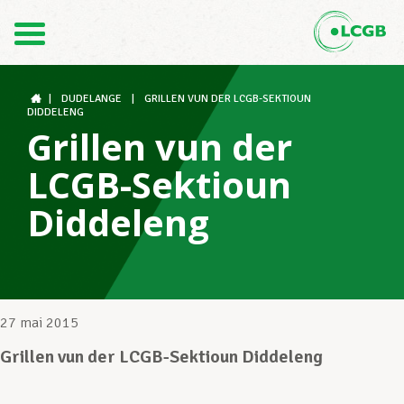
Contact
FR
DE
|
DUDELANGE
|
GRILLEN VUN DER LCGB-SEKTIOUN
DIDDELENG
Grillen vun der
Le LCGB
LCGB-Sektioun
Diddeleng
Structures syndicales
Assistance au Travail
27 mai 2015
Grillen vun der LCGB-Sektioun Diddeleng
Vos droits