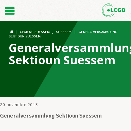
Contact
FR
DE
|
GEMENG SUESSEM
,
SUESSEM
|
GENERALVERSAMMLUNG
SEKTIOUN SUESSEM
Generalversammlun
Le LCGB
Sektioun Suessem
Structures syndicales
Assistance au Travail
20 novembre 2013
Generalversammlung Sektioun Suessem
Vos droits