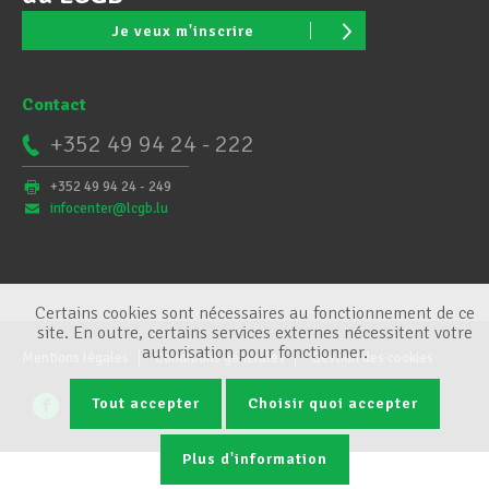
Je veux m'inscrire
Contact
+352 49 94 24 - 222
+352 49 94 24 - 249
infocenter@lcgb.lu
Certains cookies sont nécessaires au fonctionnement de ce
site. En outre, certains services externes nécessitent votre
autorisation pour fonctionner.
Mentions légales
Conditions générales
Gestion des cookies
Tout accepter
Choisir quoi accepter
Plus d'information