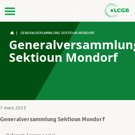
Contact
FR
DE
|
GENERALVERSAMMLUNG SEKTIOUN MONDORF
Generalversammlun
Sektioun Mondorf
Le LCGB
Structures syndicales
Assistance au Travail
7 mars 2013
Generalversammlung Sektioun Mondorf
Vos droits