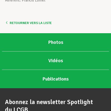
Referent: Francis Lomel
Assistance en vie privée
RETOURNER VERS LA LISTE
Développement professionnel
Photos
Devenir Membre
Vidéos
Actualités
Publications
Abonnez la newsletter Spotlight
du LCGB