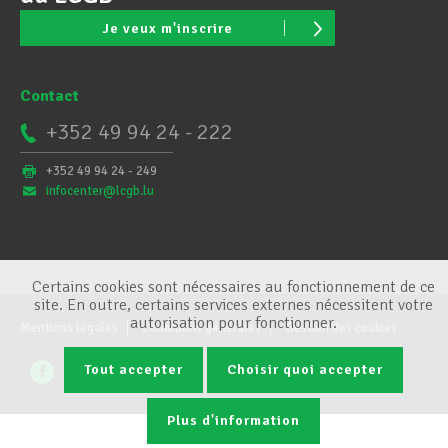
Je veux m'inscrire
Contact
+352 49 94 24 - 222
+352 49 94 24 - 249
infocenter@lcgb.lu
Certains cookies sont nécessaires au fonctionnement de ce
site. En outre, certains services externes nécessitent votre
autorisation pour fonctionner.
Mentions légales
Conditions générales
Gestion des cookies
Tout accepter
Choisir quoi accepter
Plus d'information