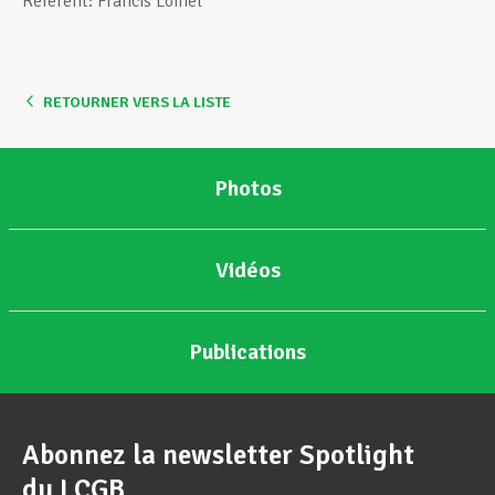
Referent: Francis Lomel
Assistance en vie privée
RETOURNER VERS LA LISTE
Développement professionnel
Photos
Devenir Membre
Vidéos
Actualités
Publications
Abonnez la newsletter Spotlight
du LCGB