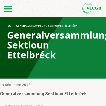
Contact
FR
DE
|
GENERALVERSAMMLUNG SEKTIOUN ETTELBRÉCK
Generalversammlun
Sektioun
Le LCGB
Ettelbréck
Structures syndicales
Assistance au Travail
14 décembre 2012
Generalversammlung Sektioun Ettelbréck
Vos droits