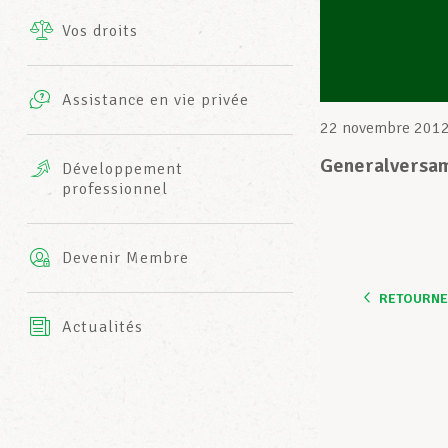
Vos droits
Prestations complémentaires
Charte
Photos
Assistance en vie privée
Harmonie Mutuelle
22 novembre 201
Bureaux INFO-CENTER
Vidéos
Generalversam
Développement
professionnel
Assurance AXA
L’équipe LCGB
Devenir Membre
RETOURNER
Actualités