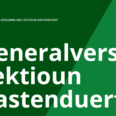
LVERSAMMLUNG SEKTIOUN BASTENDUERF
eneralve
ektioun
astenduer