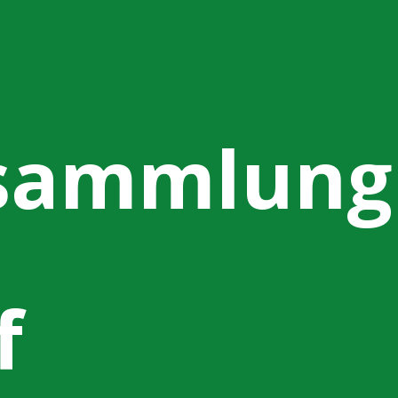
rsammlung
f