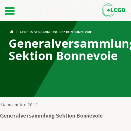
Contact
FR
DE
|
GENERALVERSAMMLUNG SEKTION BONNEVOIE
Generalversammlun
Sektion Bonnevoie
Le LCGB
Structures syndicales
Assistance au Travail
14 novembre 2012
Generalversammlung Sektion Bonnevoie
Vos droits