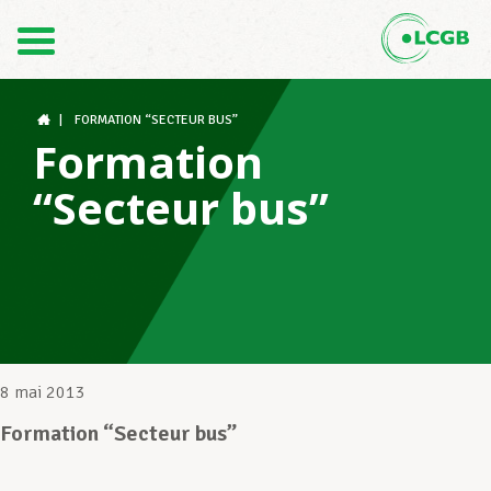
Contact
FR
DE
|
FORMATION “SECTEUR BUS”
Formation
“Secteur bus”
Le LCGB
Structures syndicales
Assistance au Travail
8 mai 2013
Formation “Secteur bus”
Vos droits