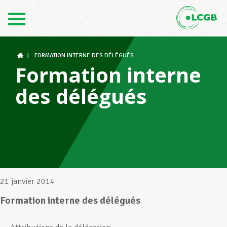
Contact
FR
DE
|
FORMATION INTERNE DES DÉLÉGUÉS
Formation interne
des délégués
Le LCGB
Structures syndicales
Assistance au Travail
21 janvier 2014
Formation interne des délégués
Vos droits