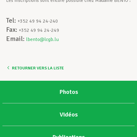
Les inscriptions sont encore possible chez Madame BENTO :
Assistance en vie privée
Tel:
+352 49 94 24-240
Fax:
+352 49 94 24-249
Email:
Développement professionnel
lbento@lcgb.lu
Devenir Membre
RETOURNER VERS LA LISTE
Actualités
Photos
Vidéos