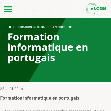
Contact
FR
DE
|
FORMATION INFORMATIQUE EN PORTUGAIS
Formation
informatique en
Le LCGB
portugais
Structures syndicales
Assistance au Travail
25 août 2014
Formation informatique en portugais
Vos droits