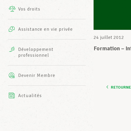
Vos droits
Prestations complémentaires
Charte
Photos
Assistance en vie privée
Harmonie Mutuelle
24 juillet 2012
Bureaux INFO-CENTER
Vidéos
Formation – I
Développement
professionnel
Assurance AXA
L’équipe LCGB
Devenir Membre
RETOURNER
Actualités