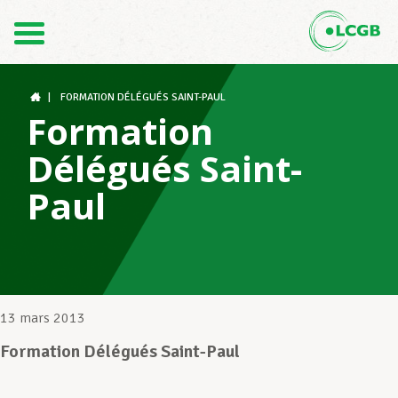
Contact
FR
DE
|
FORMATION DÉLÉGUÉS SAINT-PAUL
Formation
Délégués Saint-
Le LCGB
Paul
Structures syndicales
Assistance au Travail
13 mars 2013
Formation Délégués Saint-Paul
Vos droits