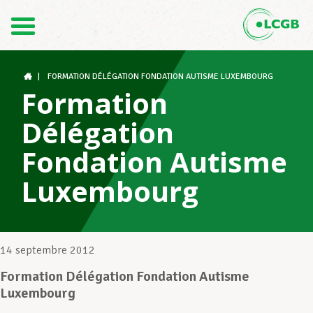
Contact
FR
DE
|
FORMATION DÉLÉGATION FONDATION AUTISME LUXEMBOURG
Formation
Délégation
Le LCGB
Fondation Autisme
Luxembourg
Structures syndicales
Assistance au Travail
14 septembre 2012
Formation Délégation Fondation Autisme
Luxembourg
Vos droits