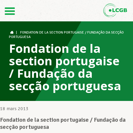
Contact
FR
DE
|
FONDATION DE LA SECTION PORTUGAISE / FUNDAÇÃO DA SECÇÃO
PORTUGUESA
Fondation de la
Le LCGB
section portugaise
/ Fundação da
Structures syndicales
secção portuguesa
Assistance au Travail
18 mars 2013
Fondation de la section portugaise / Fundação da
Vos droits
secção portuguesa