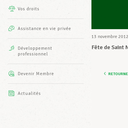
Vos droits
Prestations complémentaires
Charte
Photos
Assistance en vie privée
Harmonie Mutuelle
13 novembre 201
Bureaux INFO-CENTER
Vidéos
Fête de Saint 
Développement
professionnel
Assurance AXA
L’équipe LCGB
Devenir Membre
RETOURNER
Actualités