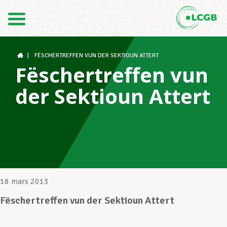
Contact
FR
DE
|
FËSCHERTREFFEN VUN DER SEKTIOUN ATTERT
Fëschertreffen vun
der Sektioun Attert
Le LCGB
Structures syndicales
Assistance au Travail
18 mars 2013
Fëschertreffen vun der Sektioun Attert
Vos droits