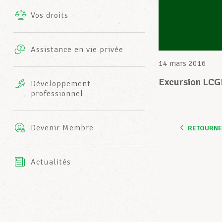
Vos droits
Prestations complémentaires
Charte
Photos
Assistance en vie privée
Harmonie Mutuelle
14 mars 2016
Bureaux INFO-CENTER
Vidéos
Excursion LCG
Développement
professionnel
Assurance AXA
L’équipe LCGB
Devenir Membre
RETOURNER
Actualités