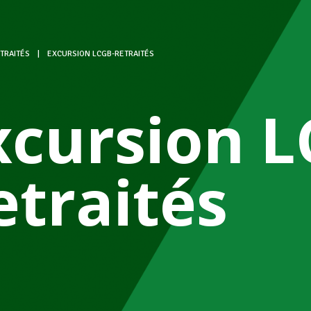
TRAITÉS
|
EXCURSION LCGB-RETRAITÉS
xcursion L
etraités