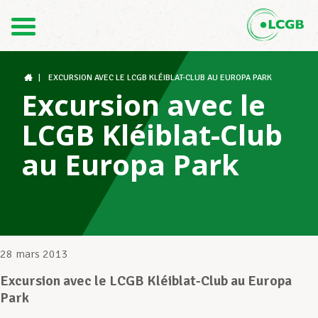
Contact
FR
DE
|
EXCURSION AVEC LE LCGB KLÉIBLAT-CLUB AU EUROPA PARK
Excursion avec le
LCGB Kléiblat-Club
Le LCGB
au Europa Park
Structures syndicales
Assistance au Travail
28 mars 2013
Excursion avec le LCGB Kléiblat-Club au Europa
Park
Vos droits