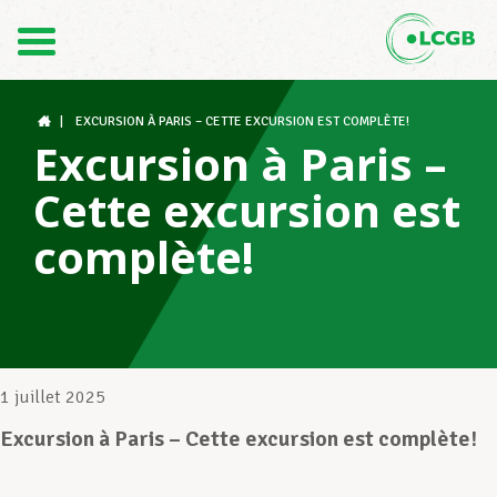
Contact
FR
DE
|
EXCURSION À PARIS – CETTE EXCURSION EST COMPLÈTE!
Excursion à Paris –
Cette excursion est
Le LCGB
complète!
Structures syndicales
Assistance au Travail
1 juillet 2025
Excursion à Paris – Cette excursion est complète!
Vos droits