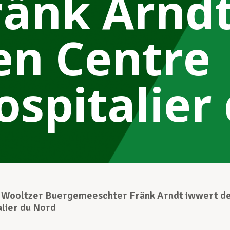
ränk Arnd
en Centre
ospitalier
Wooltzer Buergemeeschter Fränk Arndt iwwert d
lier du Nord