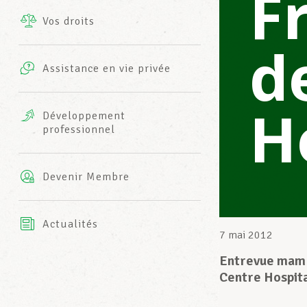
F
Vos droits
Prestations complémentaires
d
Charte
Photos
Assistance en vie privée
Harmonie Mutuelle
Bureaux INFO-CENTER
H
Vidéos
Développement
professionnel
Assurance AXA
L’équipe LCGB
Devenir Membre
Actualités
7 mai 2012
Entrevue mam 
Centre Hospita