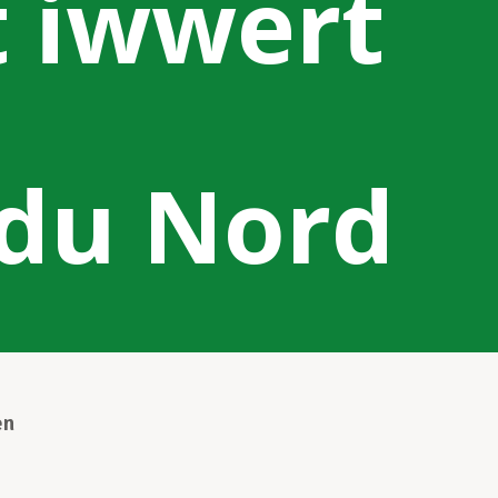
t iwwert
 du Nord
en