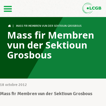
Contact
FR
DE
|
MASS FIR MEMBREN VUN DER SEKTIOUN GROSBOUS
Mass fir Membren
vun der Sektioun
Le LCGB
Grosbous
Structures syndicales
Assistance au Travail
18 octobre 2012
Mass fir Membren vun der Sektioun Grosbous
Vos droits