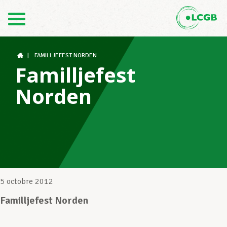
Contact
FR
DE
|
FAMILLJEFEST NORDEN
Familljefest
Norden
Le LCGB
Structures syndicales
Assistance au Travail
5 octobre 2012
Familljefest Norden
Vos droits