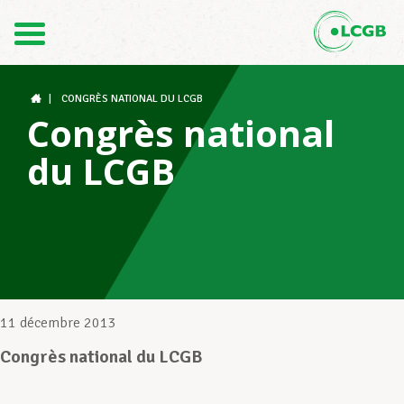
Contact
FR
DE
|
CONGRÈS NATIONAL DU LCGB
Congrès national
du LCGB
Le LCGB
Structures syndicales
Assistance au Travail
11 décembre 2013
Congrès national du LCGB
Vos droits