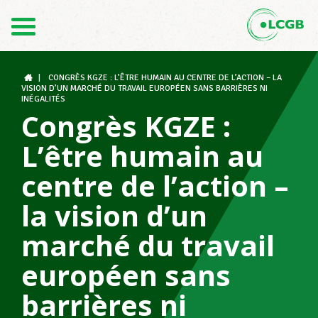
Contact
FR
DE
|
CONGRÈS KGZE : L’ÊTRE HUMAIN AU CENTRE DE L’ACTION – LA
VISION D’UN MARCHÉ DU TRAVAIL EUROPÉEN SANS BARRIÈRES NI
INÉGALITÉS
Congrès KGZE :
Le LCGB
L’être humain au
centre de l’action –
Structures syndicales
la vision d’un
marché du travail
Assistance au Travail
européen sans
barrières ni
Vos droits