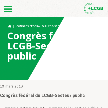
Contact
FR
DE
|
CONGRÈS FÉDÉRAL DU LCGB-SECTEUR PUBLIC
Congrès fédéral du
LCGB-Secteur
Le LCGB
public
Structures syndicales
Assistance au Travail
19 mars 2013
Congrès fédéral du LCGB-Secteur public
Vos droits