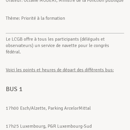
Orateur: Octavie MODERT, Ministre de la Fonction publique
Assistance en vie privée
Thème: Priorité à la formation
Développement professionnel
Le LCGB offre à tous les participants (délégués et
observateurs) un service de navette pour le congrès
fédéral.
Devenir Membre
Voici les points et heures de départ des différents bus:
Actualités
BUS 1
17h00 Esch/Alzette, Parking ArcelorMittal
17h25 Luxembourg, P&R Luxembourg-Sud