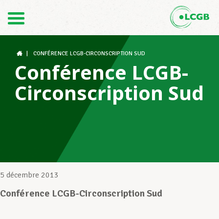
Contact
FR
DE
|
CONFÉRENCE LCGB-CIRCONSCRIPTION SUD
Conférence LCGB-
Circonscription Sud
Le LCGB
Structures syndicales
Assistance au Travail
5 décembre 2013
Conférence LCGB-Circonscription Sud
Vos droits