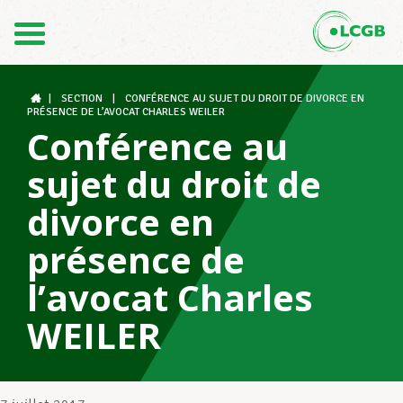
Contact
FR
DE
|
SECTION
|
CONFÉRENCE AU SUJET DU DROIT DE DIVORCE EN
PRÉSENCE DE L’AVOCAT CHARLES WEILER
Conférence au
Le LCGB
sujet du droit de
divorce en
Structures syndicales
présence de
l’avocat Charles
Assistance au Travail
WEILER
Vos droits