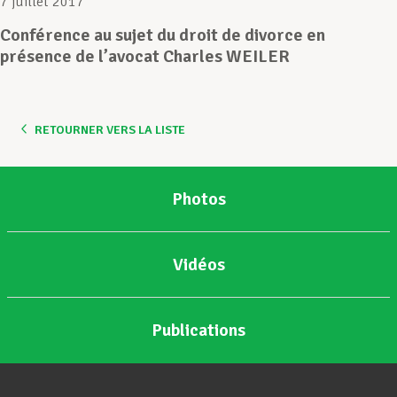
7 juillet 2017
Conférence au sujet du droit de divorce en
Assistance en vie privée
présence de l’avocat Charles WEILER
Développement professionnel
RETOURNER VERS LA LISTE
Devenir Membre
Photos
Actualités
Vidéos
Publications