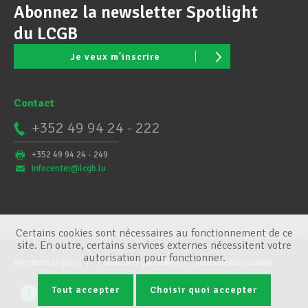
Abonnez la newsletter Spotlight
du LCGB
Je veux m'inscrire
Contact
+352 49 94 24 - 222
+352 49 94 24 - 249
infocenter@lcgb.lu
Certains cookies sont nécessaires au fonctionnement de ce
site. En outre, certains services externes nécessitent votre
autorisation pour fonctionner.
Mentions légales
Conditions générales
Gestion des cookies
Tout accepter
Choisir quoi accepter