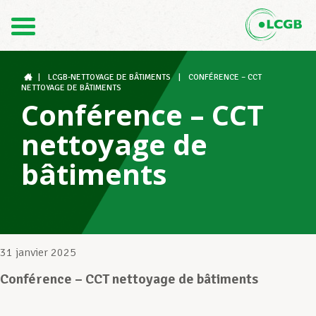
Contact
FR
DE
|
LCGB-NETTOYAGE DE BÂTIMENTS
|
CONFÉRENCE – CCT
NETTOYAGE DE BÂTIMENTS
Conférence – CCT
Le LCGB
nettoyage de
bâtiments
Structures syndicales
Assistance au Travail
31 janvier 2025
Conférence – CCT nettoyage de bâtiments
Vos droits