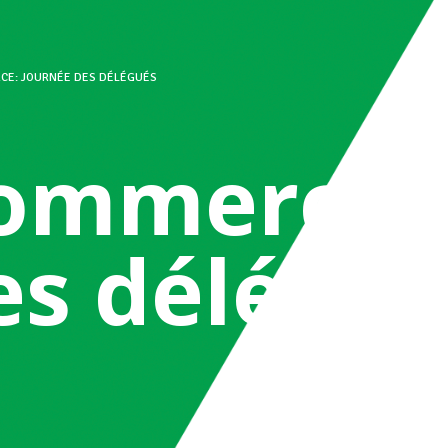
CE: JOURNÉE DES DÉLÉGUÉS
ommerce: 
es délégué