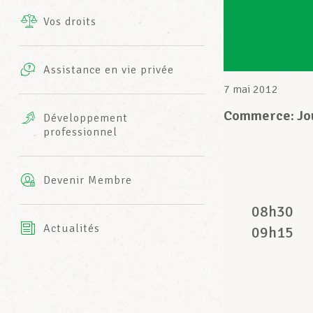
Vos droits
Prestations complémentaires
Charte
Photos
Assistance en vie privée
Harmonie Mutuelle
7 mai 2012
Bureaux INFO-CENTER
Vidéos
Commerce: Jou
Développement
professionnel
Assurance AXA
L’équipe LCGB
Devenir Membre
08h30
Actualités
09h15