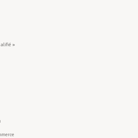
alifié »
du
ommerce