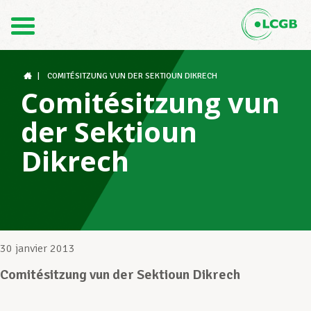
Contact
FR
DE
|
COMITÉSITZUNG VUN DER SEKTIOUN DIKRECH
Comitésitzung vun
der Sektioun
Le LCGB
Dikrech
Structures syndicales
Assistance au Travail
30 janvier 2013
Comitésitzung vun der Sektioun Dikrech
Vos droits